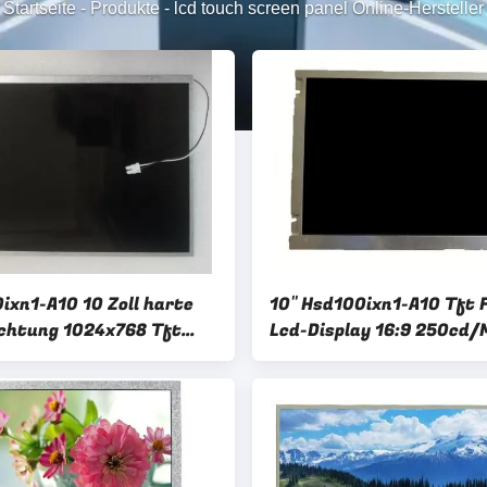
Startseite
-
Produkte
-
lcd touch screen panel Online-Hersteller
ixn1-A10 10 Zoll harte
10" Hsd100ixn1-A10 Tft 
chtung 1024x768 Tft
Lcd-Display 16:9 250cd/
nitor Touchscreen-
Berührungsbildschirm