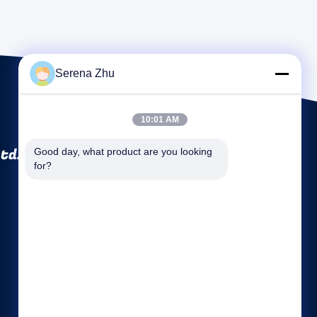
Serena Zhu
10:01 AM
td.
Good day, what product are you looking 
for?
Quicklinks
Firmenprofil
Fabrik Tour
Qualitätskontrolle
Sitemap