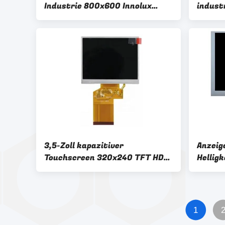
Industrie 800x600 Innolux
indust
Laptop 500:1 Touchscreen
60 täf
Instru
3,5-Zoll kapazitiver
Anzeig
Touchscreen 320x240 TFT HD
Hellig
Display Lq035nc111 Handheld
Noten-
Navigation Digital
50Pins
1