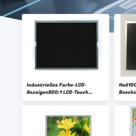
Industrielles Farbe-LCD-
Hsd100
Anzeigen600:1 LCD-Touch
Beschi
Screen Platte ODM des Grad-
LCD-Mo
15in TFT
Panel