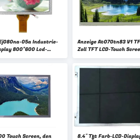
 Ej080na-05a Industrie-
Anzeige At070tn83 V1 TF
splay 800*600 Lcd-
Zoll TFT LCD-Touch Scre
creen
Antriebs-Brett Soem 80
0 Touch Screen, den
8.4" Tft Farb-LCD-Displa