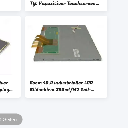
Tft Kapazitiver Touchscreen
00*600
Lcd-Display
iver
Soem 10,2 industrieller LCD-
play
Bildschirm 350cd/M2 Zoll-
Touch Screen Monitor-
At102tn03 V.8
 Seiten