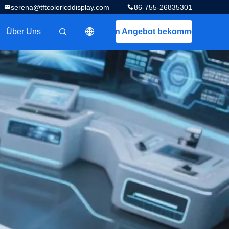
serena@tftcolorlcddisplay.com
86-755-26835301
Über Uns
Ein Angebot bekommen
描述