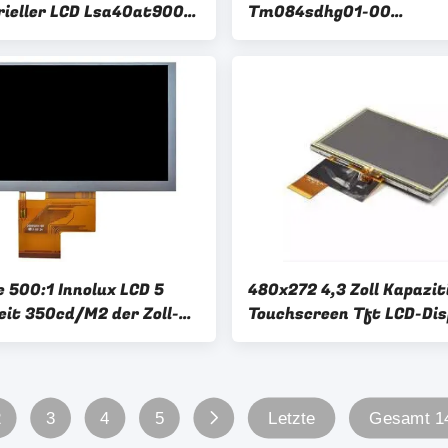
rieller LCD Lsa40at9001
Tm084sdhg01-00
elt, steckt Rgb-
Berührungsbildschirm 8
ment fest
Monitor
e 500:1 Innolux LCD 5
480x272 4,3 Zoll Kapazit
keit 350cd/M2 der Zoll-
Touchscreen Tft LCD-Dis
Bildschirmanzeige-
hohe Helligkeit
2
3
4
5
Letzte
Gesamt 14