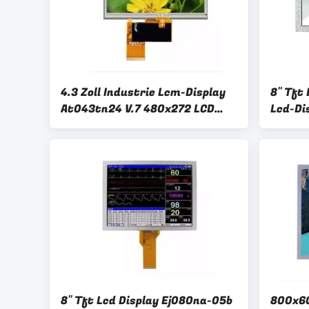
4.3 Zoll Industrie Lcm-Display
8" Tft
At043tn24 V.7 480x272 LCD
Lcd-Di
Touchscreen
Touchs
8" Tft Lcd Display Ej080na-05b
800x60