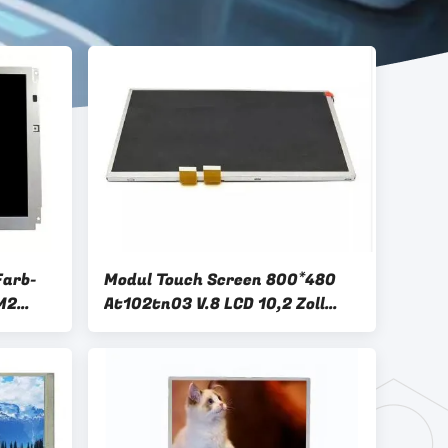
Farb-
Modul Touch Screen 800*480
M2
At102tn03 V.8 LCD 10,2 Zoll
TFT LCD-Anzeigefeld