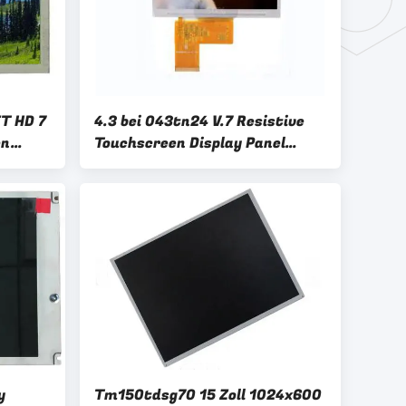
T HD 7
4.3 bei 043tn24 V.7 Resistive
en
Touchscreen Display Panel
0x480
Weite Temperatur
y
Tm150tdsg70 15 Zoll 1024x600