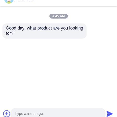
Automobil-LCD-Anzeige
8" Tft Lcd Display 800*600 Digitaler Fotoraum
4:45 AM
Good day, what product are you looking 
for?
E-Tinte-segmentierte Anzeige
Anpassbares 4,2-Zoll-E-Tinte-Display
Energieeinsparende E-Tinte-Segmentierte
Anzeige
Startseite
Über uns
Kontakt
Desktop Site
Sitemap
Datenschutz-Bestimmungen
Qualität
Einteilige Computer
China
Fabrik.Copyright © 2026 Shenzhen Rising-
Sun Electronic technology Co., Ltd.. All Rights