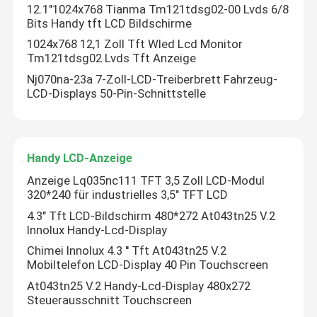
12.1"1024x768 Tianma Tm121tdsg02-00 Lvds 6/8
Bits Handy tft LCD Bildschirme
1024x768 12,1 Zoll Tft Wled Lcd Monitor
Tm121tdsg02 Lvds Tft Anzeige
Nj070na-23a 7-Zoll-LCD-Treiberbrett Fahrzeug-
LCD-Displays 50-Pin-Schnittstelle
Handy LCD-Anzeige
Anzeige Lq035nc111 TFT 3,5 Zoll LCD-Modul
320*240 für industrielles 3,5" TFT LCD
4.3" Tft LCD-Bildschirm 480*272 At043tn25 V.2
Innolux Handy-Lcd-Display
Chimei Innolux 4.3 ′′ Tft At043tn25 V.2
Mobiltelefon LCD-Display 40 Pin Touchscreen
At043tn25 V.2 Handy-Lcd-Display 480x272
Steuerausschnitt Touchscreen