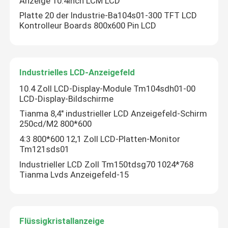
Anzeige 10.4inch LCM LCD
Platte 20 der Industrie-Ba104s01-300 TFT LCD
Kontrolleur Boards 800x600 Pin LCD
Über uns
Werksbesichtigung
Industrielles LCD-Anzeigefeld
10.4 Zoll LCD-Display-Module Tm104sdh01-00
Qualitätskontrolle
LCD-Display-Bildschirme
Tianma 8,4" industrieller LCD Anzeigefeld-Schirm
250cd/M2 800*600
Kontakt mit uns
4:3 800*600 12,1 Zoll LCD-Platten-Monitor
Tm121sds01
Neuigkeiten
Industrieller LCD Zoll Tm150tdsg70 1024*768
Tianma Lvds Anzeigefeld-15
Bitte um ein Angebot
Flüssigkristallanzeige
Einteilige Computer