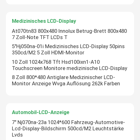
TFT LCD-Kontrolleur Board
Medizinisches LCD-Display
At070tn83 800x480 Innolux Betrug-Brett 800x480
Zeichen-LCD-Anzeigemodul
7 Zoll-Note TFT LCDs T
5"Hj050na-01i Medizinisches LCD-Display 50pins
350cd/M2 5 Zoll HDMI-Monitor
E-Tinte-segmentierte Anzeige
10 Zoll 1024x768 Tft Hsd100ixn1-A10
Touchscreen Monitore medizinische LCD-Display
8 Zoll 800*480 Antiglare Medizinischer LCD-
Monitor Anzeige Wvga Auflösung 262k Farben
Automobil-LCD-Anzeige
7" Nj070na-23a 1024*600 Fahrzeug-Automotive-
Lcd-Display-Bildschirm 500cd/M2 Leuchtstärke
Lvds