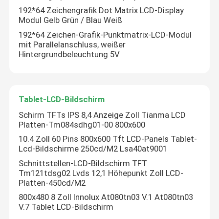
192*64 Zeichengrafik Dot Matrix LCD-Display
Modul Gelb Grün / Blau Weiß
Flüssigkristallanzeige
192*64 Zeichen-Grafik-Punktmatrix-LCD-Modul
mit Parallelanschluss, weißer
Hintergrundbeleuchtung 5V
Grafisches LCD-Anzeigen-Modul
Tablet-LCD-Bildschirm
Tablet-LCD-Bildschirm
Schirm TFTs IPS 8,4 Anzeige Zoll Tianma LCD
Medizinisches LCD-Display
Platten-Tm084sdhg01-00 800x600
10.4 Zoll 60 Pins 800x600 Tft LCD-Panels Tablet-
Automobil-LCD-Anzeige
Lcd-Bildschirme 250cd/M2 Lsa40at9001
Schnittstellen-LCD-Bildschirm TFT
Tm121tdsg02 Lvds 12,1 Höhepunkt Zoll LCD-
Handy LCD-Anzeige
Platten-450cd/M2
800x480 8 Zoll Innolux At080tn03 V.1 At080tn03
V.7 Tablet LCD-Bildschirm
Hohe Helligkeit LCD-Anzeige