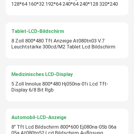
128*64 160*32 192*64 240*64 240*128 320*240
Tablet-LCD-Bildschirm
8 Zoll 800*480 Tft Anzeige At080tn03 V.7
Leuchtstärke 300cd/M2 Tablet Lcd Bildschirm
Medizinisches LCD-Display
5 Zoll Innolux 800*480 Hj050na-01i Lcd Tft-
Display 6/8 Bit Rgb
Automobil-LCD-Anzeige
8" Tft Lcd Bildschirm 800*600 Ej080na-05b 06a
05a At080tn52 Lcd Bildschirm Auflösung