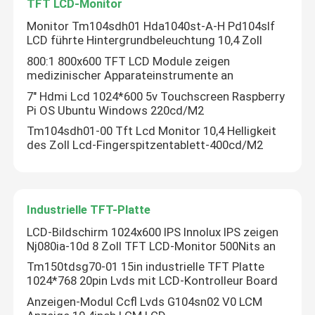
TFT LCD-Monitor
Monitor Tm104sdh01 Hda1040st-A-H Pd104slf
LCD führte Hintergrundbeleuchtung 10,4 Zoll
800:1 800x600 TFT LCD Module zeigen
medizinischer Apparateinstrumente an
7" Hdmi Lcd 1024*600 5v Touchscreen Raspberry
Pi OS Ubuntu Windows 220cd/M2
Tm104sdh01-00 Tft Lcd Monitor 10,4 Helligkeit
des Zoll Lcd-Fingerspitzentablett-400cd/M2
Industrielle TFT-Platte
Zu Hause
LCD-Bildschirm 1024x600 IPS Innolux IPS zeigen
Nj080ia-10d 8 Zoll TFT LCD-Monitor 500Nits an
Produkte
Tm150tdsg70-01 15in industrielle TFT Platte
1024*768 20pin Lvds mit LCD-Kontrolleur Board
Anzeigen-Modul Ccfl Lvds G104sn02 V0 LCM
Videos