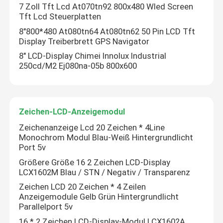
7 Zoll Tft Lcd At070tn92 800x480 Wled Screen
Tft Lcd Steuerplatten
Hinterlass eine Nachricht
8"800*480 At080tn64 At080tn62 50 Pin LCD Tft
Wir rufen Sie bald zurück!
Display Treiberbrett GPS Navigator
8" LCD-Display Chimei Innolux Industrial
250cd/M2 Ej080na-05b 800x600
Zeichen-LCD-Anzeigemodul
Zeichenanzeige Lcd 20 Zeichen * 4Line
Monochrom Modul Blau-Weiß Hintergrundlicht
Port 5v
Größere Größe 16 2 Zeichen LCD-Display
LCX1602M Blau / STN / Negativ / Transparenz
Zeichen LCD 20 Zeichen * 4 Zeilen
Anzeigemodule Gelb Grün Hintergrundlicht
EINREICHUNGEN
Parallelport 5v
16 * 2 Zeichen LCD-Display-Modul LCX1602A