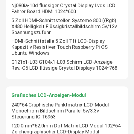
Nj080ia-10d flüssiger Crystal Display Lvds LCD
Fahrer Board HDMI 1024*600
TFT-Farbe-LCD-Anzeige
5 Zoll HDMI-Schnittstellen Systeme 800 ((Rgb)
X480 Helligkeit Flüssigkristallbildschirm 5v/12v
Spannungszufuhr
TFT LCD-Anzeigen-Modul
HDMI-Schnittstelle 5 Zoll Tft LCD-Display
Kapazitiv Resistiver Touch Raspberry Pi OS
Ubuntu Windows
Anzeige TFTs HD
G121x1-L03 G104x1-L03 Schirm LCD-Anzeige
Rev.-C5 LCD flüssige Crystal Displays 1024*768
TFT-Noten-Bildschirmanzeige
TFT LCD-Monitor
Grafisches LCD-Anzeigen-Modul
240*64 Graphische Punktmatrix-LCD-Modul
Industrielle TFT-Platte
Monochrom Bildschirm Parallel 5v/3.3v
Steuerung IC T6963
120.0mm*62.0mm Dot Matrix LCD Modul 192*64
Industrielles LCD-Anzeigefeld
Zeichengraphischer LCD-Display Modul