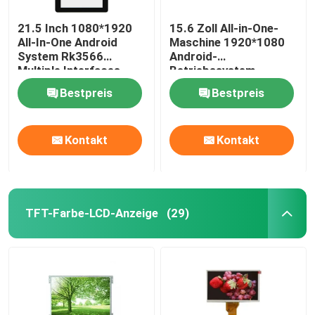
21.5 Inch 1080*1920
15.6 Zoll All-in-One-
TFT LCD-Kontrolleur Board
All-In-One Android
Maschine 1920*1080
System Rk3566
Android-
Multiple Interfaces
Betriebssystem
Zeichen-LCD-Anzeigemodul
Adjustable Brightness
Unterstützung für
Bestpreis
Bestpreis
mehrere Schnittstellen
mehrere Sprachen
E-Tinte-segmentierte Anzeige
Kontakt
Kontakt
TFT-Farbe-LCD-Anzeige
(29)