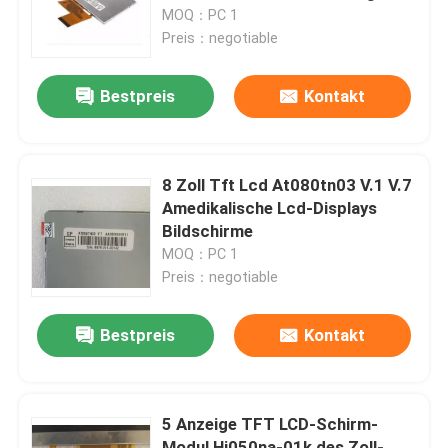
MOQ：PC 1
Preis：negotiable
Über uns
Bestpreis
Kontakt
Werksbesichtigung
Qualitätskontrolle
8 Zoll Tft Lcd At080tn03 V.1 V.7
Amedikalische Lcd-Displays
Bildschirme
Kontakt mit uns
MOQ：PC 1
Preis：negotiable
Neuigkeiten
Bestpreis
Kontakt
Bitte um ein Angebot
5 Anzeige TFT LCD-Schirm-
Einteilige Computer
Modul Hj050na-01k des Zoll-