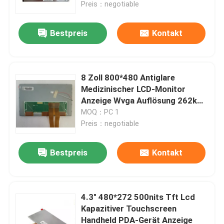
Preis：negotiable
Bestpreis
Kontakt
8 Zoll 800*480 Antiglare
Medizinischer LCD-Monitor
Anzeige Wvga Auflösung 262k
Farben
MOQ：PC 1
Preis：negotiable
Bestpreis
Kontakt
Zu Hause
Produkte
4.3" 480*272 500nits Tft Lcd
Kapazitiver Touchscreen
Handheld PDA-Gerät Anzeige
Videos