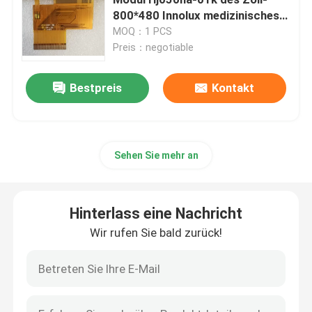
800*480 Innolux medizinisches
LCD
MOQ：1 PCS
TFT-Farbe-LCD-Anzeige
Preis：negotiable
TFT LCD-Anzeigen-Modul
Bestpreis
Kontakt
Anzeige TFTs HD
Sehen Sie mehr an
TFT-Noten-Bildschirmanzeige
Hinterlass eine Nachricht
TFT LCD-Monitor
Wir rufen Sie bald zurück!
Industrielle TFT-Platte
Industrielles LCD-Anzeigefeld