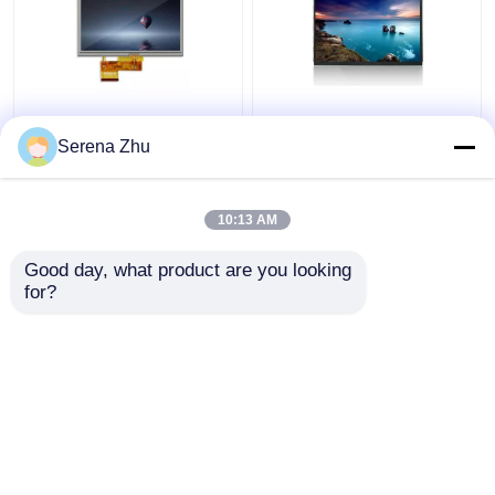
Noten-
10.1 Zoll 1280x800
Bildschirmanzeige
40Pin TFT
Serena Zhu
AT050TN34 V.1 67Pins
Touchscreen Display
TFT 5 Zoll LCD-
Monitor Ips 10,1 Zoll
Anzeige Hdmi
1280x800
10:13 AM
Bestpreis
Bestpreis
400cd/M2
Good day, what product are you looking 
for?
Kontakt
Kontakt
Sehen Sie mehr an
Startseite
Über uns
Kontakt
Desktop Site
Sitemap
Datenschutz-Bestimmungen