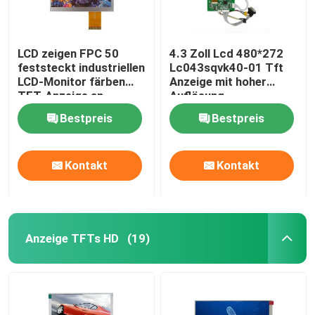
LCD zeigen FPC 50
4.3 Zoll Lcd 480*272
feststeckt industriellen
Lc043sqvk40-01 Tft
LCD-Monitor färben
Anzeige mit hoher
TFT-Anzeige an
Auflösung
Bestpreis
Bestpreis
Kontakt
Kontakt
Anzeige TFTs HD
(19)