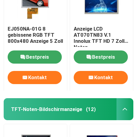
EJ050NA-01G 8
Anzeige LCD
gebissene RGB TFT
AT070TN83 V.1
800x480 Anzeige 5 Zoll
Innolux TFT HD 7 Zoll-
Noten-
Bildschirmanzeige
Bestpreis
Bestpreis
HDMI ODM
Kontakt
Kontakt
TFT-Noten-Bildschirmanzeige
(12)