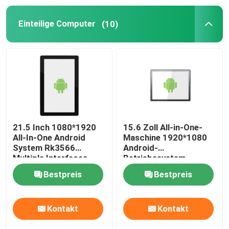
Einteilige Computer
(10)
Flüssigkristallanzeige
Grafisches LCD-Anzeigen-Modul
Tablet-LCD-Bildschirm
Medizinisches LCD-Display
21.5 Inch 1080*1920
15.6 Zoll All-in-One-
All-In-One Android
Maschine 1920*1080
System Rk3566
Android-
Automobil-LCD-Anzeige
Multiple Interfaces
Betriebssystem
Adjustable Brightness
Unterstützung für
Bestpreis
Bestpreis
mehrere Schnittstellen
Handy LCD-Anzeige
mehrere Sprachen
Kontakt
Kontakt
Hohe Helligkeit LCD-Anzeige