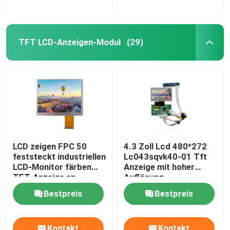
TFT LCD-Anzeigen-Modul
(29)
LCD zeigen FPC 50
4.3 Zoll Lcd 480*272
feststeckt industriellen
Lc043sqvk40-01 Tft
LCD-Monitor färben
Anzeige mit hoher
TFT-Anzeige an
Auflösung
Bestpreis
Bestpreis
Kontakt
Kontakt