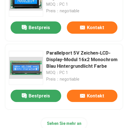
MOQ：PC 1
Preis：negotiable
Über uns
Bestpreis
Kontakt
Werksbesichtigung
Qualitätskontrolle
Parallelport 5V Zeichen-LCD-
Display-Modul 16x2 Monochrom
Blau Hintergrundlicht Farbe
Kontakt mit uns
MOQ：PC 1
Preis：negotiable
Neuigkeiten
Bestpreis
Kontakt
Bitte um ein Angebot
Sehen Sie mehr an
Einteilige Computer