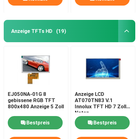
Anzeige TFTs HD
(19)
EJ050NA-01G 8
Anzeige LCD
gebissene RGB TFT
AT070TN83 V.1
800x480 Anzeige 5 Zoll
Innolux TFT HD 7 Zoll-
Noten-
Bildschirmanzeige
Bestpreis
Bestpreis
HDMI ODM