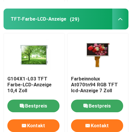
TFT LCD-Kontrolleur Board
TFT-Farbe-LCD-Anzeige
(29)
Zeichen-LCD-Anzeigemodul
E-Tinte-segmentierte Anzeige
G104X1-L03 TFT
Farbeinnolux
Farbe-LCD-Anzeige
At070tn94 RGB TFT
10,4 Zoll
lcd-Anzeige 7 Zoll
Bestpreis
Bestpreis
Kontakt
Kontakt