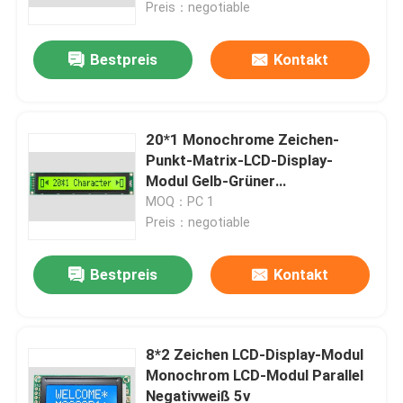
Preis：negotiable
Bestpreis
Kontakt
20*1 Monochrome Zeichen-
Punkt-Matrix-LCD-Display-
Modul Gelb-Grüner
Hintergrundlicht LCX201A
MOQ：PC 1
Preis：negotiable
Bestpreis
Kontakt
Zu Hause
Produkte
8*2 Zeichen LCD-Display-Modul
Monochrom LCD-Modul Parallel
Negativweiß 5v
Videos