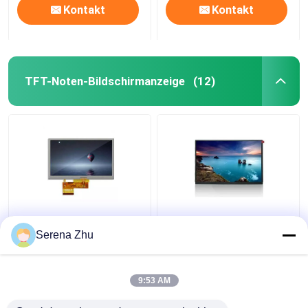
Kontakt
Kontakt
TFT-Noten-Bildschirmanzeige
(12)
Noten-
10.1 Zoll 1280x800
Bildschirmanzeige
40Pin TFT
Serena Zhu
AT050TN34 V.1 67Pins
Touchscreen Display
TFT 5 Zoll LCD-
Monitor Ips 10,1 Zoll
Anzeige Hdmi
1280x800
9:53 AM
Bestpreis
Bestpreis
400cd/M2