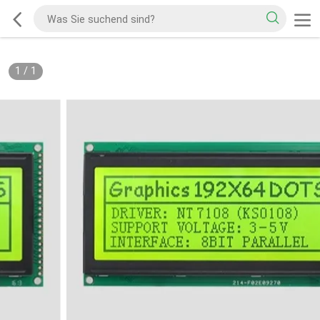
1
/
1