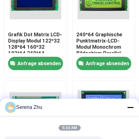
Über uns
Grafik Dot Matrix LCD-
240*64 Graphische
Werksbesichtigung
Display Modul 122*32
Punktmatrix-LCD-
128*64 160*32
Modul Monochrom
192*64 240*64
Bildschirm Parallel
Qualitätskontrolle
240*128 320*240
5v/3.3v Steuerung IC
Anfrage absenden
Anfrage absenden
T6963
Kontakt mit uns
Neuigkeiten
Serena Zhu
Bitte um ein Angebot
5:10 AM
Einteilige Computer