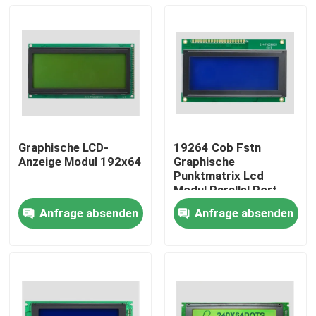
Graphische LCD-
19264 Cob Fstn
Anzeige Modul 192x64
Graphische
Punktmatrix Lcd
Modul Parallel Port
Industrie Lcx19264
Anfrage absenden
Anfrage absenden
Zu Hause
Produkte
Videos