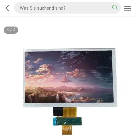
3
/
4