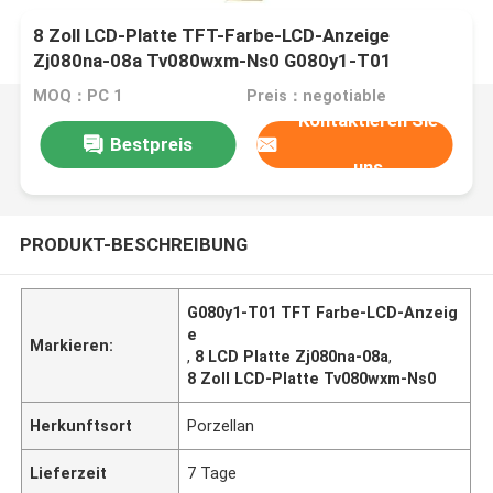
8 Zoll LCD-Platte TFT-Farbe-LCD-Anzeige
Zj080na-08a Tv080wxm-Ns0 G080y1-T01
MOQ：PC 1
Preis：negotiable
Kontaktieren Sie
Bestpreis
uns
PRODUKT-BESCHREIBUNG
G080y1-T01 TFT Farbe-LCD-Anzeig
e
Markieren:
,
8 LCD Platte Zj080na-08a
,
8 Zoll LCD-Platte Tv080wxm-Ns0
Herkunftsort
Porzellan
Lieferzeit
7 Tage