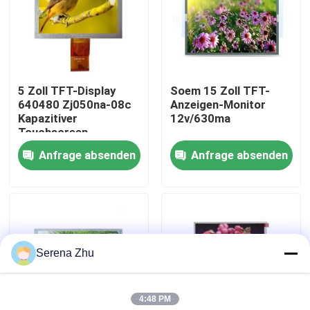
Über uns
Werksbesichtigung
5 Zoll TFT-Display
Soem 15 Zoll TFT-
640480 Zj050na-08c
Anzeigen-Monitor
Kapazitiver
12v/630ma
Qualitätskontrolle
Touchscreen
250cd/M2
Anfrage absenden
Anfrage absenden
Kontakt mit uns
Neuigkeiten
Serena Zhu
Bitte um ein Angebot
4:48 PM
Einteilige Computer