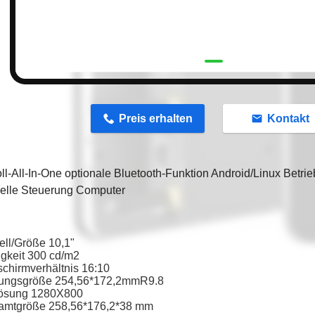
Preis erhalten
Kontakt
ll-All-In-One optionale Bluetooth-Funktion Android/Linux Betr
ielle Steuerung Computer
ll/Größe 10,1"
igkeit 300 cd/m2
schirmverhältnis 16:10
nungsgröße 254,56*172,2mmR9.8
lösung 1280X800
amtgröße 258,56*176,2*38 mm