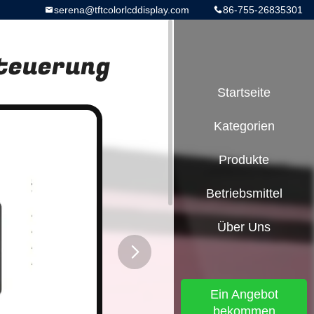
serena@tftcolorlcddisplay.com
86-755-26835301
Steuerung
Startseite
Kategorien
Produkte
Betriebsmittel
Über Uns
button
Ein Angebot
bekommen