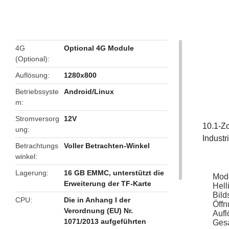
4G
Optional 4G Module
(Optional)
Auflösung
1280x800
Betriebssyste
Android/Linux
m
Stromversorg
12V
10.1-Zo
ung
Industr
Betrachtungs
Voller Betrachten-Winkel
winkel
Lagerung
16 GB EMMC, unterstützt die
Mode
Erweiterung der TF-Karte
Hell
Bild
CPU
Die in Anhang I der
Öff
Verordnung (EU) Nr.
Auf
1071/2013 aufgeführten
Ges